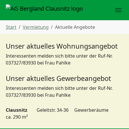
Skip to main navigation
Skip to main content
Skip to page footer
You are here:
Start
Vermietung
Aktuelle Angebote
Unser aktuelles Wohnungsangebot
Interessenten melden sich bitte unter der Ruf-Nr.
037327/83930 bei Frau Pahlke
Unser aktuelles Gewerbeangebot
Interessenten melden sich bitte unter der Ruf-Nr.
037327/83930 bei Frau Pahlke
Clausnitz
Geleitstr. 34-36 Gewerberäume
ca. 290 m²